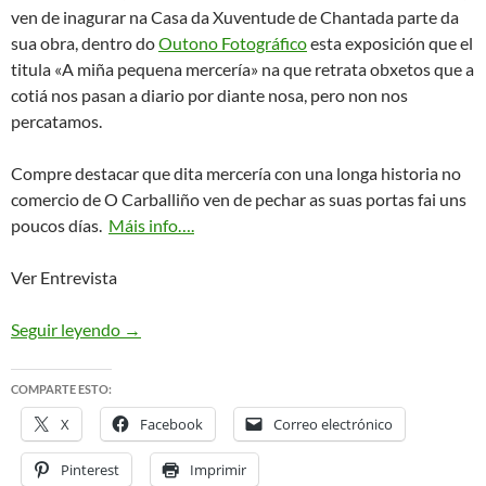
ven de inagurar na Casa da Xuventude de Chantada parte da
sua obra, dentro do
Outono Fotográfico
esta exposición que el
titula «A miña pequena mercería» na que retrata obxetos que a
cotiá nos pasan a diario por diante nosa, pero non nos
percatamos.
Compre destacar que dita mercería con una longa historia no
comercio de O Carballiño ven de pechar as suas portas fai uns
poucos días.
Máis info….
Ver Entrevista
Manuel Blanco presenta o seu traballo «A miña 
Seguir leyendo
→
COMPARTE ESTO:
X
Facebook
Correo electrónico
Pinterest
Imprimir