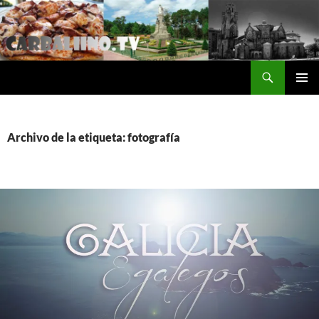
Saltar
al
contenido
Buscar
Carballino.Tv
MENÚ
PRINCI
Archivo de la etiqueta: fotografía