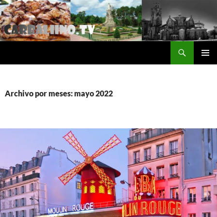
Saltar
al
contenido
Buscar
Carballino.Tv
MENÚ
PRINCI
Archivo por meses: mayo 2022