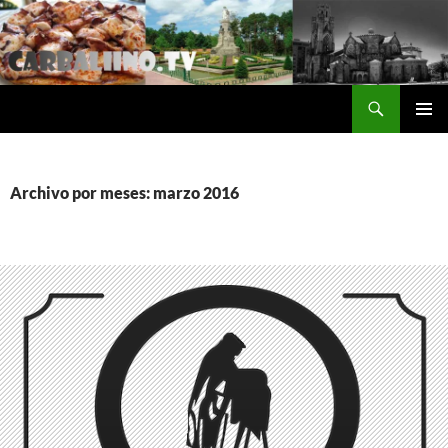
Saltar
al
contenido
Buscar
Carballino.Tv
MENÚ
PRINCI
Archivo por meses: marzo 2016