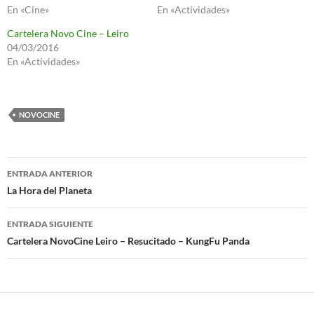
En «Cine»
En «Actividades»
Cartelera Novo Cine – Leiro
04/03/2016
En «Actividades»
NOVOCINE
Navegación
ENTRADA ANTERIOR
de
La Hora del Planeta
entradas
ENTRADA SIGUIENTE
Cartelera NovoCine Leiro – Resucitado – KungFu Panda