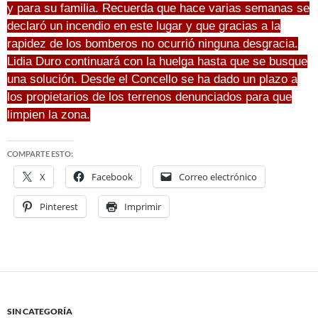
y para su familia. Recuerda que hace varias semanas se
declaró un incendio en este lugar y que gracias a la
rapidez de los bomberos no ocurrió ninguna desgracia.
Lidia Duro continuará con la huelga hasta que se busque
una solución. Desde el Concello se ha dado un plazo a
los propietarios de los terrenos denunciados para que
limpien la zona.
COMPARTE ESTO:
X
Facebook
Correo electrónico
Pinterest
Imprimir
SIN CATEGORÍA