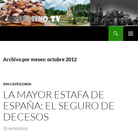
Saltar
al
contenido
Buscar
Carballino.Tv
MENÚ
PRINCI
Archivo por meses: octubre 2012
SIN CATEGORÍA
LA MAYOR ESTAFA DE
ESPAÑA: EL SEGURO DE
DECESOS
09/10/2012