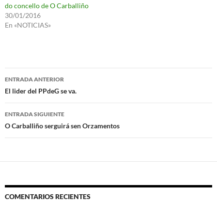
do concello de O Carballiño
30/01/2016
En «NOTICIAS»
Navegación
ENTRADA ANTERIOR
de
El lider del PPdeG se va.
entradas
ENTRADA SIGUIENTE
O Carballiño serguirá sen Orzamentos
COMENTARIOS RECIENTES