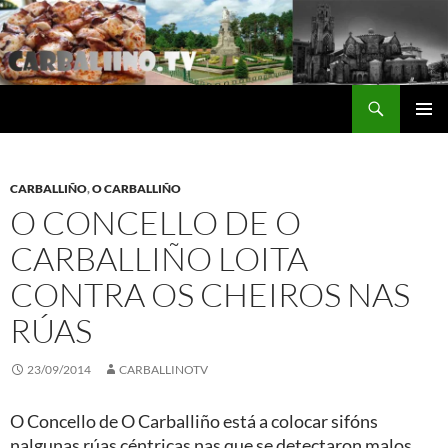
Saltar
al
contenido
Buscar
Carballino.Tv
MENÚ
PRINCI
CARBALLIÑO
,
O CARBALLIÑO
O CONCELLO DE O
CARBALLIÑO LOITA
CONTRA OS CHEIROS NAS
RÚAS
23/09/2014
CARBALLINOTV
O Concello de O Carballiño está a colocar sifóns
nalgunas rúas céntricas nas que se detectaron malos