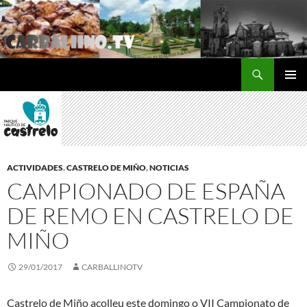
Saltar
al
contenido
Buscar
Carballino.Tv
MENÚ
PRINCI
ACTIVIDADES
,
CASTRELO DE MIÑO
,
NOTICIAS
CAMPIONADO DE ESPAÑA
DE REMO EN CASTRELO DE
MIÑO
29/01/2017
CARBALLINOTV
Castrelo de Miño acolleu este domingo o VII Campionato de