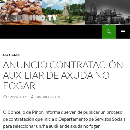
Saltar
al
contenido
Buscar
Carballino.Tv
MENÚ
PRINCI
NOTICIAS
ANUNCIO CONTRATACIÓN
AUXILIAR DE AXUDA NO
FOGAR
12/11/2015
CARBALLINOTV
O Concello de Piñor, informa que ven de publicar un proceso
de contratación que inicia o Departamento de Servizos Sociais
para seleccionar un/ha auxiliar de axuda no fogar.