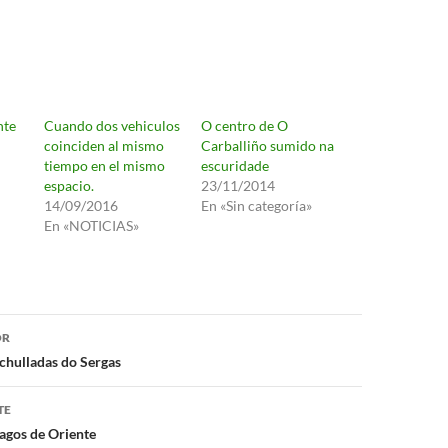
nte
Cuando dos vehiculos
O centro de O
coinciden al mismo
Carballiño sumido na
tiempo en el mismo
escuridade
espacio.
23/11/2014
14/09/2016
En «Sin categoría»
En «NOTICIAS»
ón
OR
chulladas do Sergas
TE
agos de Oriente