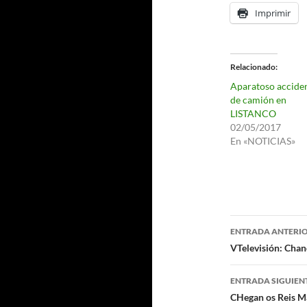
Imprimir
Relacionado
Aparatoso accide
de camión en
LISTANCO
02/05/2017
En «NOTICIAS»
Navegaci
ENTRADA ANTERI
de
VTelevisión: Chan
entradas
ENTRADA SIGUIEN
CHegan os Reis M