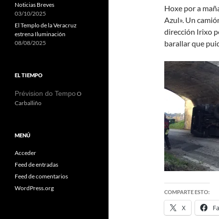
Noticias Breves
Hoxe por a maña
03/10/2025
Azul». Un camión
El Templo de la Veracruz
dirección Irixo 
estrena Iluminación
barallar que pui
08/08/2025
EL TIEMPO
Prévision do Tempo
O
Carballiño
MENÚ
Acceder
Feed de entradas
Feed de comentarios
WordPress.org
COMPARTE ESTO:
X
F