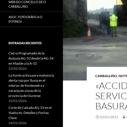
WEB DO CONCELLO DE O
CARBALLIÑO
ASOC. FOTOGRÁFICA O
POTIÑOS
ENTRADAS RECIENTES
Cierre Programado de la
Autovía AG-53 desde la AG-54
en Maside a la A-52
23/02/2026
La Xunta activa para mañana la
CARBALLIÑO
,
NOTI
alerta roja por lluvia en el
«ACCI
interior de Pontevedra y
naranja en zonas de la
SERVIC
provincia de Ourense
25/01/2026
BASUR
Corte de Calzada AG-53 en el
Viaducto: Detalles y Fechas
02/01/2015
Clave
24/01/2026