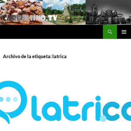
Saltar
al
contenido
Buscar
Carballino.Tv
MENÚ
PRINCI
Archivo de la etiqueta: latrica