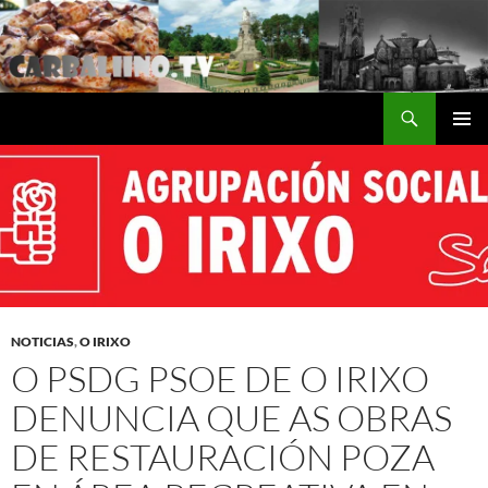
Saltar
al
contenido
Buscar
Carballino.Tv
MENÚ
PRINCI
NOTICIAS
,
O IRIXO
O PSDG PSOE DE O IRIXO
DENUNCIA QUE AS OBRAS
DE RESTAURACIÓN POZA