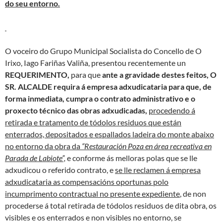
do seu entorno.
O voceiro do Grupo Municipal Socialista do Concello de O
Irixo, Iago Fariñas Valiña, presentou recentemente un
REQUERIMENTO,
para que
ante a gravidade destes feitos, O
SR. ALCALDE requira á empresa adxudicataria para que, de
forma inmediata, cumpra o contrato administrativo e o
proxecto técnico das obras adxudicadas,
procedendo á
retirada e tratamento de tódolos residuos que están
enterrados, depositados e espallados ladeira do monte abaixo
no entorno da obra da
“Restauración Poza en área recreativa en
Parada de Labiote”,
e conforme ás melloras polas que se lle
adxudicou o referido contrato, e
se lle reclamen á empresa
adxudicataria as compensacións oportunas polo
incumprimento contractual no presente expediente
, de non
procederse á total retirada de tódolos residuos de dita obra, os
visibles e os enterrados e non visibles no entorno, se