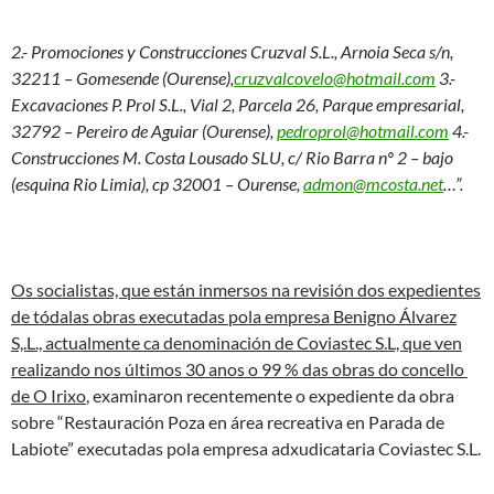
2.- Promociones y Construcciones Cruzval S.L., Arnoia Seca s/n,
32211 – Gomesende (Ourense),
cruzvalcovelo@hotmail.com
3.-
Excavaciones P. Prol S.L., Vial 2, Parcela 26, Parque empresarial,
32792 – Pereiro de Aguiar (Ourense),
pedroprol@hotmail.com
4.-
Construcciones M. Costa Lousado SLU, c/ Rio Barra nº 2 – bajo
(esquina Rio Limia), cp 32001 – Ourense,
admon@mcosta.net
…”.
Os socialistas, que están inmersos na revisión dos expedientes
de tódalas obras executadas pola empresa Benigno Álvarez
S,.L., actualmente ca denominación de Coviastec S.L, que ven
realizando nos últimos 30 anos o 99 % das obras do concello
de O Irixo
, examinaron recentemente o expediente da obra
sobre “Restauración Poza en área recreativa en Parada de
Labiote” executadas pola empresa adxudicataria Coviastec S.L.