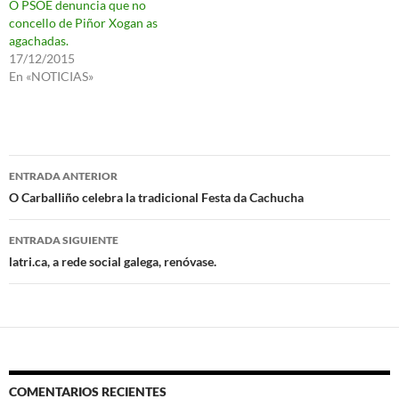
O PSOE denuncia que no
concello de Piñor Xogan as
agachadas.
17/12/2015
En «NOTICIAS»
Navegación
ENTRADA ANTERIOR
de
O Carballiño celebra la tradicional Festa da Cachucha
entradas
ENTRADA SIGUIENTE
latri.ca, a rede social galega, renóvase.
COMENTARIOS RECIENTES