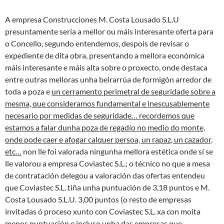
A empresa Construcciones M. Costa Lousado S.L.U
presuntamente sería a mellor ou máis interesante oferta para
o Concello, segundo entendemos, despois de revisar o
expediente de dita obra, presentando a mellora económica
máis interesante e máis alta sobre o proxecto, onde destaca
entre outras melloras unha beirarrúa de formigón arredor de
toda a poza e
un cerramento perimetral de seguridade sobre a
mesma, que consideramos fundamental e inescusablemente
necesario por medidas de seguridade… recordemos que
estamos a falar dunha poza de regadío no medio do monte,
onde pode caer e afogar calquer persoa, un rapaz, un cazador,
etc…
non lle foi valorada ningunha mellora estética onde sí se
lle valorou a empresa Coviastec S.L.; o técnico no que a mesa
de contratación delegou a valoración das ofertas entendeu
que Coviastec S.L. tiña unha puntuación de 3,18 puntos e M.
Costa Lousado S.L.U. 3,00 puntos (o resto de empresas
invitadas ó proceso xunto con Coviastec S.L. xa con moita
menos puntuación e incluso unha das empresas que