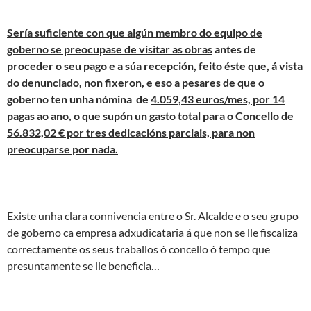
Sería suficiente con que algún membro do equipo de
goberno se preocupase de visitar as obras
antes de
proceder o seu pago e a súa recepción, feito éste que, á vista
do denunciado, non fixeron, e eso a pesares de que o
goberno ten unha nómina de
4.059,43 euros/mes, por 14
pagas ao ano, o que supón un gasto total para o Concello de
56.832,02 € por tres dedicacións parciais, para non
preocuparse por nada.
Existe unha clara connivencia entre o Sr. Alcalde e o seu grupo
de goberno ca empresa adxudicataria á que non se lle fiscaliza
correctamente os seus traballos ó concello ó tempo que
presuntamente se lle beneficia…