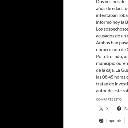
Dos vecinos del
años de edad, fu
intentaban robar
informó hoy la 
Los sospechosos 
acusados de un d
Ambos han pasad
número uno de O
Por otro lado, u
municipio ourens
de la caja. La G
las 08.45 horas 
tratan de invest
autor de este ro
COMPARTE ESTO:
X
F
Imprimir