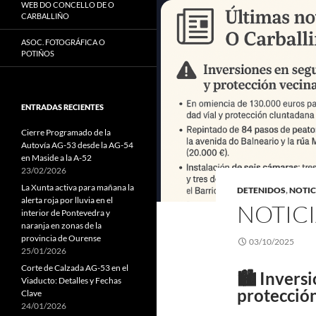
WEB DO CONCELLO DE O
CARBALLIÑO
ASOC. FOTOGRÁFICA O
POTIÑOS
ENTRADAS RECIENTES
Cierre Programado de la
Autovía AG-53 desde la AG-54
en Maside a la A-52
23/02/2026
La Xunta activa para mañana la
DETENIDOS
,
NOTIC
alerta roja por lluvia en el
NOTICI
interior de Pontevedra y
naranja en zonas de la
provincia de Ourense
03/10/2025
25/01/2026
Corte de Calzada AG-53 en el
🏙️ Invers
Viaducto: Detalles y Fechas
protección
Clave
24/01/2026