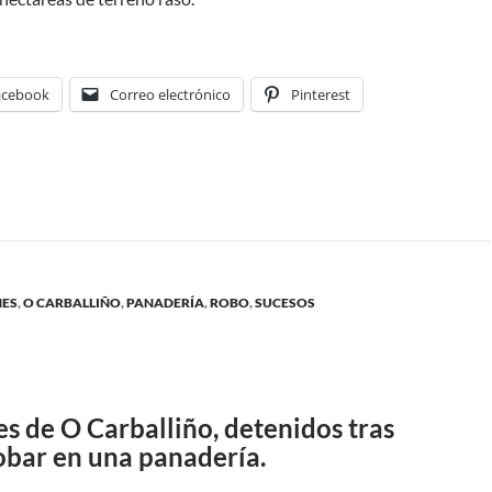
acebook
Correo electrónico
Pinterest
NES
,
O CARBALLIÑO
,
PANADERÍA
,
ROBO
,
SUCESOS
s de O Carballiño, detenidos tras
obar en una panadería.