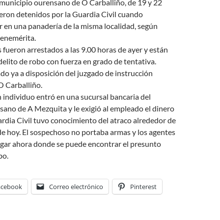
 municipio ourensano de O Carballiño, de 19 y 22
eron detenidos por la Guardia Civil cuando
 en una panadería de la misma localidad, según
Benemérita.
fueron arrestados a las 9.00 horas de ayer y están
elito de robo con fuerza en grado de tentativa.
o ya a disposición del juzgado de instrucción
 Carballiño.
n individuo entró en una sucursal bancaria del
ano de A Mezquita y le exigió al empleado el dinero
uardia Civil tuvo conocimiento del atraco alrededor de
de hoy. El sospechoso no portaba armas y los agentes
igar ahora donde se puede encontrar el presunto
bo.
acebook
Correo electrónico
Pinterest