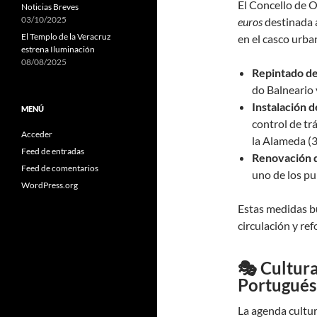
El Concello de 
Noticias Breves
03/10/2025
euros
destinada a
El Templo de la Veracruz
en el casco urba
estrena Iluminación
08/08/2025
Repintado de
do Balneario 
Instalación d
MENÚ
control de tr
Acceder
la Alameda (3
Feed de entradas
Renovación d
Feed de comentarios
uno de los pu
WordPress.org
Estas medidas bu
circulación y re
🎭 Cultura
Portugués
La agenda cultur