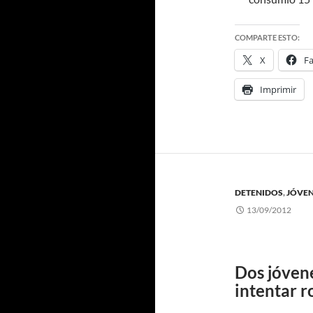
COMPARTE ESTO:
X
F
Imprimir
DETENIDOS
,
JÓVE
13/09/2012
Dos jóvene
intentar r