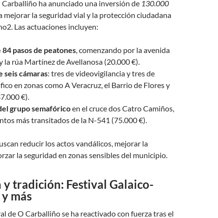
O Carballiño ha anunciado una inversión de
130.000
 mejorar la seguridad vial y la protección ciudadana
no2. Las actuaciones incluyen:
 84 pasos de peatones
, comenzando por la avenida
y la rúa Martínez de Avellanosa (20.000 €).
e seis cámaras
: tres de videovigilancia y tres de
áfico en zonas como A Veracruz, el Barrio de Flores y
7.000 €).
el grupo semafórico
en el cruce dos Catro Camiños,
ntos más transitados de la N-541 (75.000 €).
scan reducir los actos vandálicos, mejorar la
forzar la seguridad en zonas sensibles del municipio.
 y tradición: Festival Galaico-
 y más
al de O Carballiño se ha reactivado con fuerza tras el