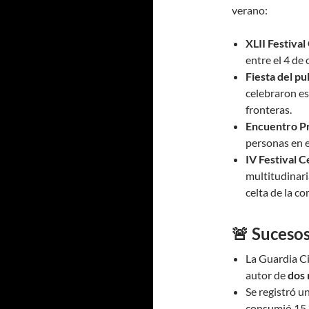
verano:
XLII Festiva
entre el 4 de
Fiesta del pu
celebraron es
fronteras.
Encuentro Pr
personas en e
IV Festival C
multitudinari
celta de la c
🚨 Sucesos
La Guardia C
autor de
dos 
Se registró u
consumió 15 