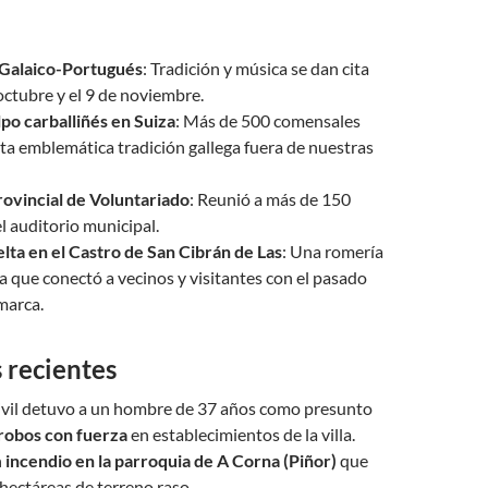
l Galaico-Portugués
: Tradición y música se dan cita
 octubre y el 9 de noviembre.
lpo carballiñés en Suiza
: Más de 500 comensales
ta emblemática tradición gallega fuera de nuestras
ovincial de Voluntariado
: Reunió a más de 150
l auditorio municipal.
elta en el Castro de San Cibrán de Las
: Una romería
a que conectó a vecinos y visitantes con el pasado
omarca.
 recientes
ivil detuvo a un hombre de 37 años como presunto
robos con fuerza
en establecimientos de la villa.
n
incendio en la parroquia de A Corna (Piñor)
que
hectáreas de terreno raso.