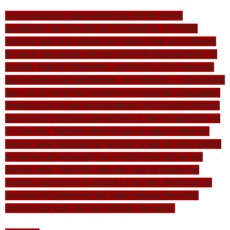
La recaudación sigue siendo uno de los temas
pendientes del Concello de O Carballiño. El PSOE
subrayó ayer que quedan por cobrar unos dos millones
de euros del pasado año por parte del Ayuntamiento. El
alcalde, Argimiro Marnotes, confirmó la cifra indicando
que aunque están pendientes, se cobrarán, y subrayando
que casi la mitad del montante corresponde a Aquagest,
empresa con la que está pendiente una reunión próxima
para aclarar facturas que reclama y que no aparecen en
el Concello. También informó que se siguen todos los
cauces para recaudar las facturas y que en este sentido
el número de embargos ha crecido en la villa en los
últimos años. Recordó, además, que se siguen los
trámites para llevar al juzgado a las tres empresas de
recaudación anteriores por haber dejado prescribir
facturas por valor de tres millones de euros.