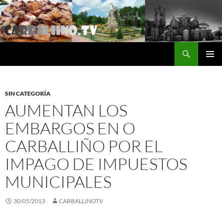
Saltar
al
contenido
Buscar
Carballino.Tv
MENÚ
PRINCI
SIN CATEGORÍA
AUMENTAN LOS
EMBARGOS EN O
CARBALLIÑO POR EL
IMPAGO DE IMPUESTOS
MUNICIPALES
30/05/2013
CARBALLINOTV