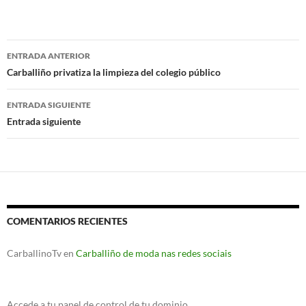
Navegación
ENTRADA ANTERIOR
de
Carballiño privatiza la limpieza del colegio público
entradas
ENTRADA SIGUIENTE
Entrada siguiente
COMENTARIOS RECIENTES
CarballinoTv
en
Carballiño de moda nas redes sociais
Accede a tu panel de control de tu dominio