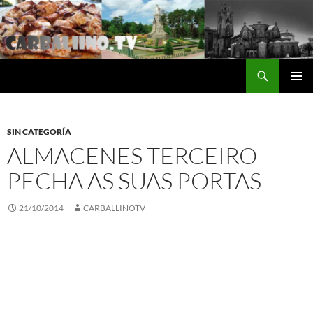
Saltar
al
contenido
Buscar
Carballino.Tv
MENÚ
PRINCI
SIN CATEGORÍA
ALMACENES TERCEIRO
PECHA AS SUAS PORTAS
21/10/2014
CARBALLINOTV