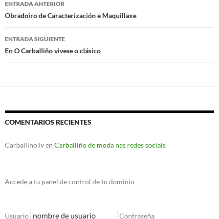
Navegación
ENTRADA ANTERIOR
de
Obradoiro de Caracterización e Maquillaxe
entradas
ENTRADA SIGUIENTE
En O Carballiño vivese o clásico
COMENTARIOS RECIENTES
CarballinoTv
en
Carballiño de moda nas redes sociais
Accede a tu panel de control de tu dominio
Usuario
Contraseña