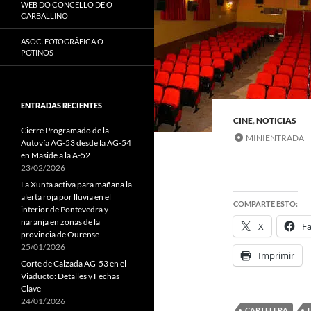
WEB DO CONCELLO DE O
CARBALLIÑO
ASOC. FOTOGRÁFICA O
POTIÑOS
ENTRADAS RECIENTES
CINE
,
NOTICIAS
Cierre Programado de la
MINIENTRADA
Autovía AG-53 desde la AG-54
en Maside a la A-52
23/02/2026
La Xunta activa para mañana la
alerta roja por lluvia en el
COMPARTE ESTO:
interior de Pontevedra y
naranja en zonas de la
X
F
provincia de Ourense
25/01/2026
Imprimir
Corte de Calzada AG-53 en el
Viaducto: Detalles y Fechas
Clave
24/01/2026
CARTELERA